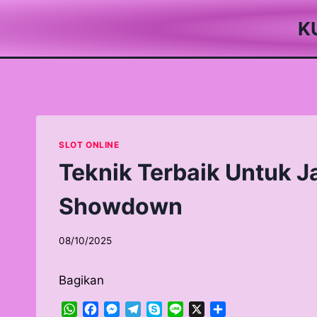
Skip
K
to
content
SLOT ONLINE
Teknik Terbaik Untuk J
Showdown
08/10/2025
Bagikan
W
F
M
T
S
L
X
S