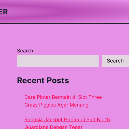
ER
Search
Search
Recent Posts
Cara Pintar Bermain di Slot Three
Crazy Piggies Agar Menang
Rahasia Jackpot Harian di Slot North
Guardians Dengan Tepat