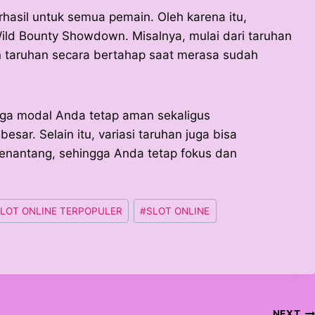
rhasil untuk semua pemain. Oleh karena itu,
ild Bounty Showdown. Misalnya, mulai dari taruhan
an taruhan secara bertahap saat merasa sudah
aga modal Anda tetap aman sekaligus
ar. Selain itu, variasi taruhan juga bisa
enantang, sehingga Anda tetap fokus dan
LOT ONLINE TERPOPULER
#
SLOT ONLINE
NEXT