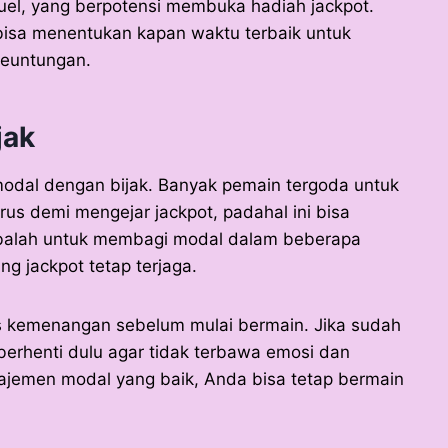
duel, yang berpotensi membuka hadiah jackpot.
 bisa menentukan kapan waktu terbaik untuk
euntungan.
jak
modal dengan bijak. Banyak pemain tergoda untuk
s demi mengejar jackpot, padahal ini bisa
obalah untuk membagi modal dalam beberapa
g jackpot tetap terjaga.
tas kemenangan sebelum mulai bermain. Jika sudah
berhenti dulu agar tidak terbawa emosi dan
ajemen modal yang baik, Anda bisa tetap bermain