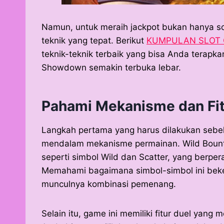
Namun, untuk meraih jackpot bukan hanya so
teknik yang tepat. Berikut
KUMPULAN SLOT 
teknik-teknik terbaik yang bisa Anda terapk
Showdown semakin terbuka lebar.
Pahami Mekanisme dan Fi
Langkah pertama yang harus dilakukan seb
mendalam mekanisme permainan. Wild Bount
seperti simbol Wild dan Scatter, yang berpe
Memahami bagaimana simbol-simbol ini bek
munculnya kombinasi pemenang.
Selain itu, game ini memiliki fitur duel yang 