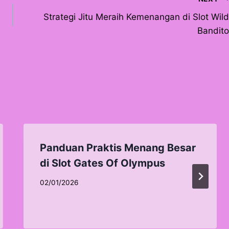
Strategi Jitu Meraih Kemenangan di Slot Wild
Bandito
Panduan Praktis Menang Besar
di Slot Gates Of Olympus
02/01/2026