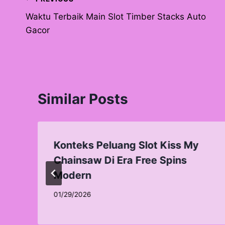
Post
Waktu Terbaik Main Slot Timber Stacks Auto
navigation
Gacor
Similar Posts
Konteks Peluang Slot Kiss My
Chainsaw Di Era Free Spins
Modern
01/29/2026