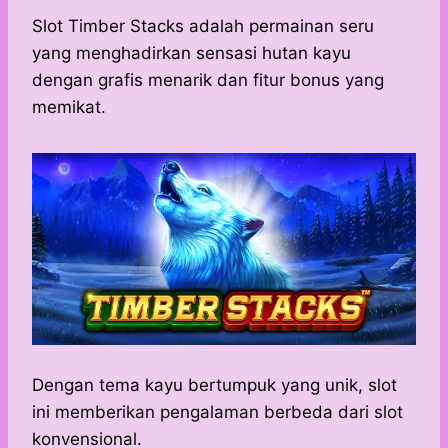
h
a
e
e
k
i
h
a
c
s
l
y
n
a
Slot Timber Stacks adalah permainan seru
t
e
s
e
p
e
r
yang menghadirkan sensasi hutan kayu
s
b
e
g
e
e
dengan grafis menarik dan fitur bonus yang
A
o
n
r
memikat.
p
o
g
a
p
k
e
m
r
Dengan tema kayu bertumpuk yang unik, slot
ini memberikan pengalaman berbeda dari slot
konvensional.