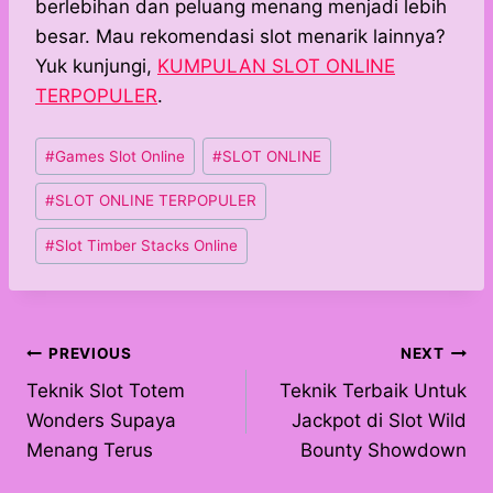
berlebihan dan peluang menang menjadi lebih
besar. Mau rekomendasi slot menarik lainnya?
Yuk kunjungi,
KUMPULAN SLOT ONLINE
TERPOPULER
.
Post
#
Games Slot Online
#
SLOT ONLINE
Tags:
#
SLOT ONLINE TERPOPULER
#
Slot Timber Stacks Online
Post
PREVIOUS
NEXT
Teknik Slot Totem
Teknik Terbaik Untuk
navigation
Wonders Supaya
Jackpot di Slot Wild
Menang Terus
Bounty Showdown