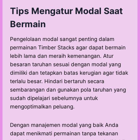
Tips Mengatur Modal Saat
Bermain
Pengelolaan modal sangat penting dalam
permainan Timber Stacks agar dapat bermain
lebih lama dan meraih kemenangan. Atur
besaran taruhan sesuai dengan modal yang
dimiliki dan tetapkan batas kerugian agar tidak
terlalu besar. Hindari bertaruh secara
sembarangan dan gunakan pola taruhan yang
sudah dipelajari sebelumnya untuk
mengoptimalkan peluang.
Dengan manajemen modal yang baik Anda
dapat menikmati permainan tanpa tekanan