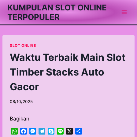
Skip
KUMPULAN SLOT ONLINE
to
TERPOPULER
content
SLOT ONLINE
Waktu Terbaik Main Slot
Timber Stacks Auto
Gacor
08/10/2025
Bagikan
W
F
M
T
S
L
X
S