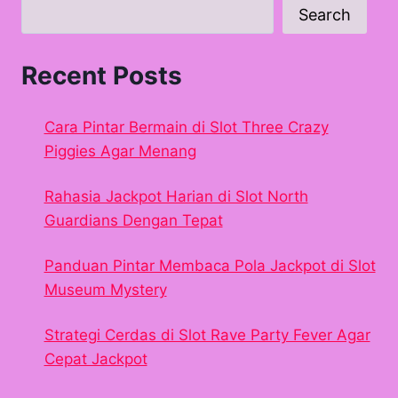
Search
Recent Posts
Cara Pintar Bermain di Slot Three Crazy
Piggies Agar Menang
Rahasia Jackpot Harian di Slot North
Guardians Dengan Tepat
Panduan Pintar Membaca Pola Jackpot di Slot
Museum Mystery
Strategi Cerdas di Slot Rave Party Fever Agar
Cepat Jackpot