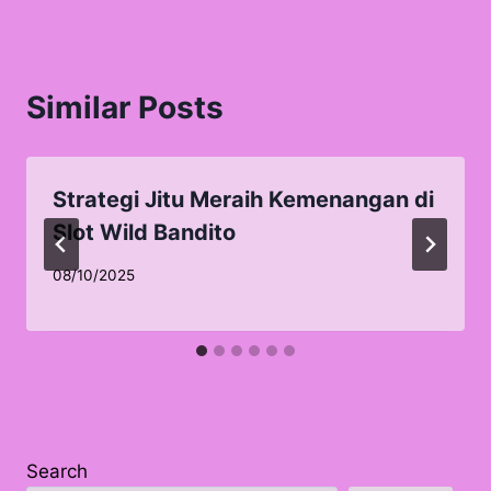
Similar Posts
Strategi Jitu Meraih Kemenangan di
Slot Wild Bandito
08/10/2025
Search