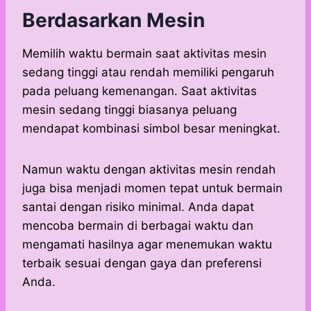
Berdasarkan Mesin
Memilih waktu bermain saat aktivitas mesin
sedang tinggi atau rendah memiliki pengaruh
pada peluang kemenangan. Saat aktivitas
mesin sedang tinggi biasanya peluang
mendapat kombinasi simbol besar meningkat.
Namun waktu dengan aktivitas mesin rendah
juga bisa menjadi momen tepat untuk bermain
santai dengan risiko minimal. Anda dapat
mencoba bermain di berbagai waktu dan
mengamati hasilnya agar menemukan waktu
terbaik sesuai dengan gaya dan preferensi
Anda.