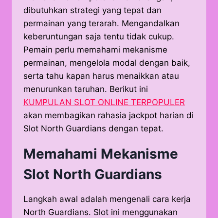
dibutuhkan strategi yang tepat dan
permainan yang terarah. Mengandalkan
keberuntungan saja tentu tidak cukup.
Pemain perlu memahami mekanisme
permainan, mengelola modal dengan baik,
serta tahu kapan harus menaikkan atau
menurunkan taruhan. Berikut ini
KUMPULAN SLOT ONLINE TERPOPULER
akan membagikan rahasia jackpot harian di
Slot North Guardians dengan tepat.
Memahami Mekanisme
Slot North Guardians
Langkah awal adalah mengenali cara kerja
North Guardians. Slot ini menggunakan