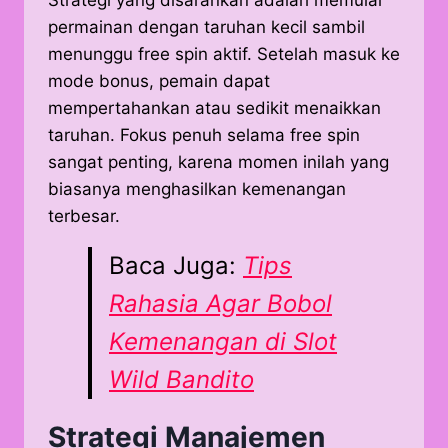
permainan dengan taruhan kecil sambil
menunggu free spin aktif. Setelah masuk ke
mode bonus, pemain dapat
mempertahankan atau sedikit menaikkan
taruhan. Fokus penuh selama free spin
sangat penting, karena momen inilah yang
biasanya menghasilkan kemenangan
terbesar.
Baca Juga:
Tips
Rahasia Agar Bobol
Kemenangan di Slot
Wild Bandito
Strategi Manajemen