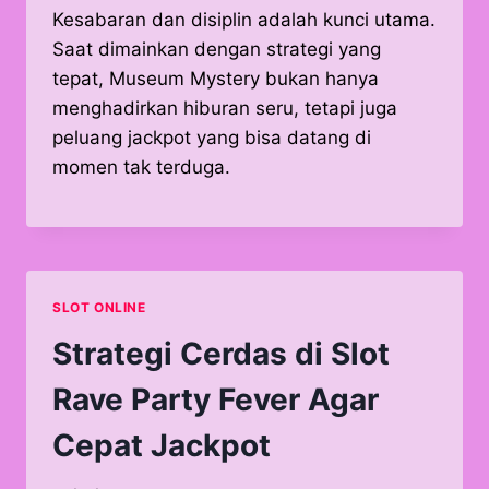
Kesabaran dan disiplin adalah kunci utama.
Saat dimainkan dengan strategi yang
tepat, Museum Mystery bukan hanya
menghadirkan hiburan seru, tetapi juga
peluang jackpot yang bisa datang di
momen tak terduga.
SLOT ONLINE
Strategi Cerdas di Slot
Rave Party Fever Agar
Cepat Jackpot