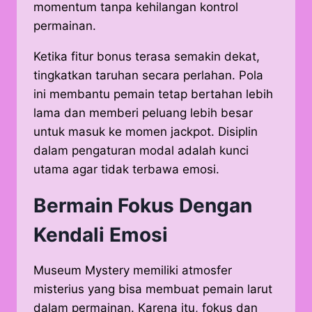
momentum tanpa kehilangan kontrol
permainan.
Ketika fitur bonus terasa semakin dekat,
tingkatkan taruhan secara perlahan. Pola
ini membantu pemain tetap bertahan lebih
lama dan memberi peluang lebih besar
untuk masuk ke momen jackpot. Disiplin
dalam pengaturan modal adalah kunci
utama agar tidak terbawa emosi.
Bermain Fokus Dengan
Kendali Emosi
Museum Mystery memiliki atmosfer
misterius yang bisa membuat pemain larut
dalam permainan. Karena itu, fokus dan