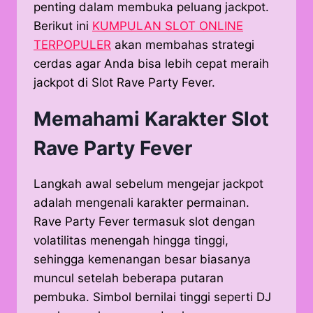
penting dalam membuka peluang jackpot.
Berikut ini
KUMPULAN SLOT ONLINE
TERPOPULER
akan membahas strategi
cerdas agar Anda bisa lebih cepat meraih
jackpot di Slot Rave Party Fever.
Memahami Karakter Slot
Rave Party Fever
Langkah awal sebelum mengejar jackpot
adalah mengenali karakter permainan.
Rave Party Fever termasuk slot dengan
volatilitas menengah hingga tinggi,
sehingga kemenangan besar biasanya
muncul setelah beberapa putaran
pembuka. Simbol bernilai tinggi seperti DJ