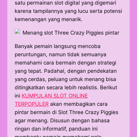
satu permainan slot digital yang digemari
karena tampilannya yang lucu serta potensi
kemenangan yang menarik.
Banyak pemain langsung mencoba
peruntungan, namun tidak semuanya
memahami cara bermain dengan strategi
yang tepat. Padahal, dengan pendekatan
yang cerdas, peluang untuk menang bisa
ditingkatkan secara lebih realistis. Berikut
ini
KUMPULAN SLOT ONLINE
TERPOPULER
akan membagikan cara
pintar bermain di Slot Three Crazy Piggies
agar menang. Disusun dengan bahasa
ringan dan informatif, panduan ini