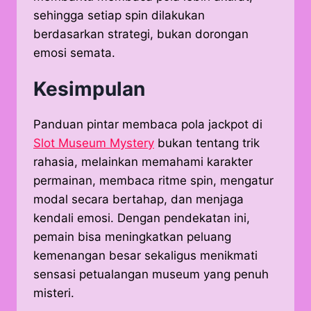
sehingga setiap spin dilakukan
berdasarkan strategi, bukan dorongan
emosi semata.
Kesimpulan
Panduan pintar membaca pola jackpot di
Slot Museum Mystery
bukan tentang trik
rahasia, melainkan memahami karakter
permainan, membaca ritme spin, mengatur
modal secara bertahap, dan menjaga
kendali emosi. Dengan pendekatan ini,
pemain bisa meningkatkan peluang
kemenangan besar sekaligus menikmati
sensasi petualangan museum yang penuh
misteri.