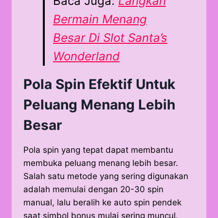
Baca Juga:
Langkah
Bermain Menang
Besar Di Slot Santa’s
Wonderland
Pola Spin Efektif Untuk
Peluang Menang Lebih
Besar
Pola spin yang tepat dapat membantu
membuka peluang menang lebih besar.
Salah satu metode yang sering digunakan
adalah memulai dengan 20-30 spin
manual, lalu beralih ke auto spin pendek
saat simbol bonus mulai sering muncul.