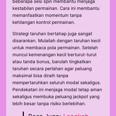
beberapa sesi spin membantu menjaga
kestabilan permainan. Cara ini membantu
memanfaatkan momentum tanpa
kehilangan kontrol permainan.
Strategi taruhan bertahap juga sangat
disarankan. Mulailah dengan taruhan kecil
untuk membaca pola permainan. Setelah
muncul kemenangan kecil berturut-turut
atau tanda bonus, barulah tingkatkan
taruhan secara perlahan agar peluang
maksimal bisa diraih tanpa
mempertaruhkan seluruh modal sekaligus.
Pendekatan ini menjaga modal tetap aman
sekaligus membuka peluang jackpot yang
lebih besar tanpa risiko berlebihan.